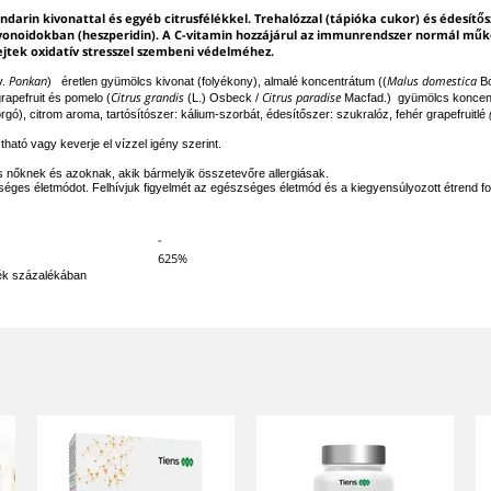
darin kivonattal és egyéb citrusfélékkel. Trehalózzal (tápióka cukor) és édesítős
vonoidokban (heszperidin). A C-vitamin hozzájárul az immunrendszer normál mű
jtek oxidatív stresszel szembeni védelméhez.
Ponkan
Malus domestica
v.
) éretlen gyümölcs kivonat (folyékony), almalé koncentrátum ((
Bo
Citrus grandis
Citrus paradise
rapefruit és pomelo (
(L.) Osbeck /
Macfad.) gyümölcs koncentr
gó), citrom aroma, tartósítószer: kálium-szorbát, édesítőszer: szukralóz, fehér grapefruitlé
ható vagy keverje el vízzel igény szerint.
s nőknek és azoknak, akik bármelyik összetevőre allergiásak.
éges életmódot. Felhívjuk figyelmét az egészséges életmód és a kiegyensúlyozott étrend font
-
625%
ték százalékában