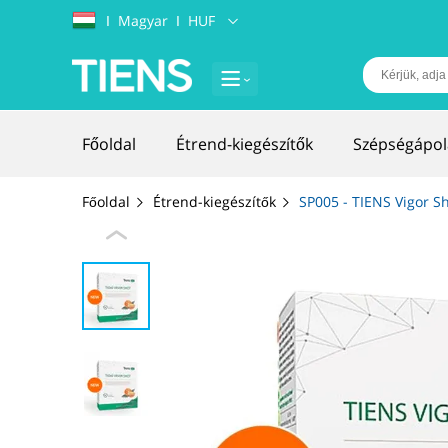
Ι
Magyar
Ι
HUF
Főoldal
Étrend-kiegészítők
Szépségápol
Főoldal
Étrend-kiegészítők
SP005 - TIENS Vigor S
Akciók 19-24 óra között