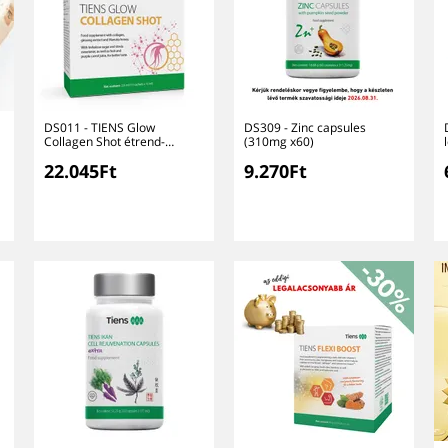
DS011 - TIENS Glow
DS309 - Zinc capsules
Collagen Shot étrend-
(310mg x60)
kiegészítő szirup ginzeng
22.045Ft
9.270Ft
kivonattal és Manuka
mézzel.