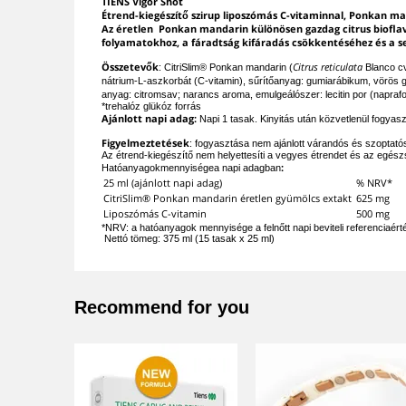
TIENS Vigor Shot
Étrend-kiegészítő szirup liposzómás C-vitaminnal, Ponkan man
Az éretlen Ponkan mandarin különösen gazdag citrus biofla
folyamatokhoz, a fáradtság kifáradás csökkentéséhez és a se
Összetevők
Citrus reticulata
: CitriSlim® Ponkan mandarin (
Blanco c
nátrium-L-aszkorbát (C-vitamin), sűrítőanyag: gumiarábikum, vörös g
anyag: citromsav; narancs aroma, emulgeálószer: lecitin por (naprafor
*trehalóz glükóz forrás
Ajánlott napi adag:
Napi 1 tasak. Kinyitás után közvetlenül fogyaszt
Figyelmeztetések
: fogyasztása nem ajánlott várandós és szoptató
Az étrend-kiegészítő nem helyettesíti a vegyes étrendet és az egészs
:
Hatóanyagokmennyiségea napi adagban
25 ml (ajánlott napi adag)
% NRV*
CitriSlim® Ponkan mandarin éretlen gyümölcs extakt
625 mg
Liposzómás C-vitamin
500 mg
*NRV: a hatóanyagok mennyisége a felnőtt napi beviteli referenciaér
Nettó tömeg: 375 ml (15 tasak x 25 ml)
Recommend for you