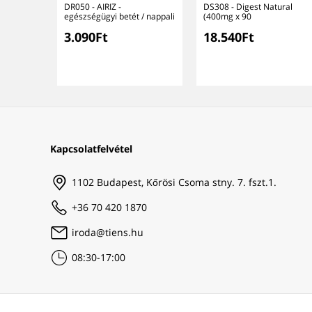
DR050 - AIRIZ -
DS308 - Digest Natural
egészségügyi betét / nappali
(400mg x 90
3.090Ft
18.540Ft
Kapcsolatfelvétel
1102 Budapest, Kőrösi Csoma stny. 7. fszt.1.
+36 70 420 1870
iroda@tiens.hu
08:30-17:00