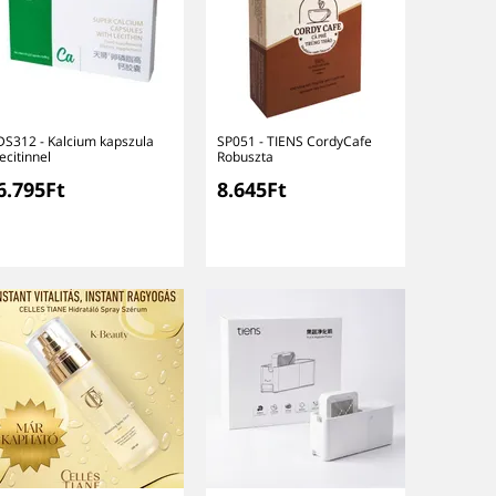
DS312 - Kalcium kapszula
SP051 - TIENS CordyCafe
lecitinnel
Robuszta
6.795Ft
8.645Ft