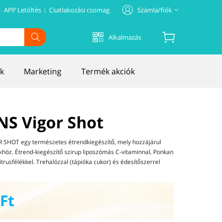
APP Letöltés
Csatlakozási csomag
Számla/fiók
|
|
Termék tiens !
Alkalmazás
Regisztráció
Belépés
Kosár
k
Marketing
Termék akciók
Profil
Online rendelés
Cím
ENS Vigor Shot
R SHOT egy természetes étrendkiegészítő, mely hozzájárul
höz. Étrend-kiegészítő szirup liposzómás C-vitaminnal, Ponkan
trusfélékkel. Trehalózzal (tápióka cukor) és édesítőszerrel
Ft
Sajnáljuk, nem találjuk a kapcsolódó
terméket! Keressen helyette mást