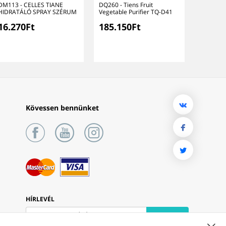
DM113 - CELLES TIANE
DQ260 - Tiens Fruit
HIDRATÁLÓ SPRAY SZÉRUM
Vegetable Purifier TQ-D41
16.270Ft
185.150Ft
Kövessen bennünket
HÍRLEVÉL
FELIRATKOZÁS