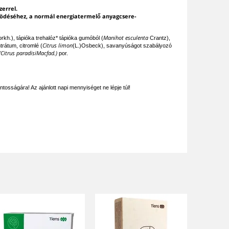
zerrel.
ködéséhez, a normál energiatermelő anyagcsere-
Manihot esculenta
rkh.), tápióka trehalóz* tápióka gumóból (
Crantz),
Citrus limon
átum, citromlé (
(L.)Osbeck), savanyúságot szabályozó
(Citrus paradisiMacfad.)
por.
osságára! Az ajánlott napi mennyiséget ne lépje túl!