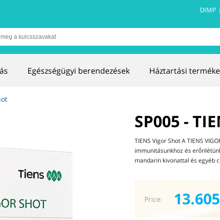
DIMP
ás
Egészségügyi berendezések
Háztartási terméke
hot
SP005 - TI
TIENS Vigor Shot A TIENS VIGO
immunitásunkhoz és erőnlétünk
mandarin kivonattal és egyéb ci
13.605
Price: